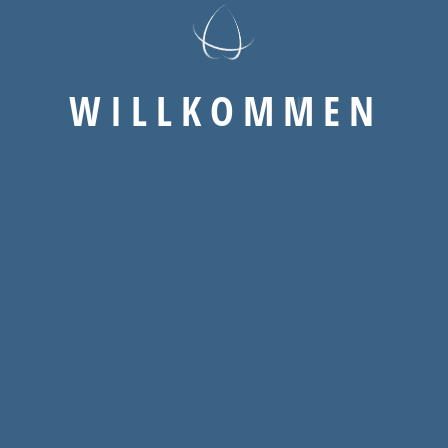
Ein Klick
Wir sind nur eine Nachricht entfernt. Ganz
W
I
L
L
K
O
M
M
E
N
unkompliziert, kostenlos und unverbindlich.
Mehr
Startseite
Unternehmen
Neuigkeiten
Kontakt
Wissenswert